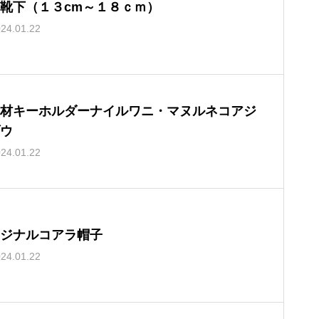
靴下（１３cm～１８ｃｍ）
24.01.22
材キーホルダーナイルワニ・マヌルネコアジ
ウ
24.01.22
ジナルコアラ帽子
24.01.22