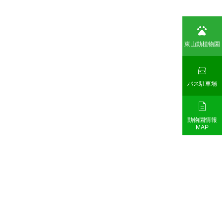

東山動植物園

バス駐車場

動物園情報
MAP