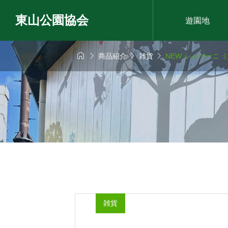
東山公園協会
遊園地




商品紹介
雑貨
NEW シャバーニ
雑貨