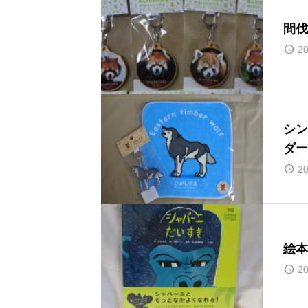
間伐
20
シン
ダー
20
絵本
20