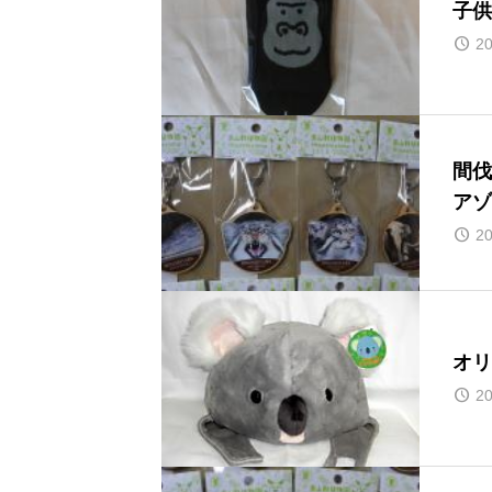
子供
20
間伐
アゾ
20
オリ
20