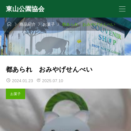
東山公園協会




商品紹介
お菓子
都あられ おみやげせんべい
都あられ おみやげせんべい
2024.01.23
2025.07.10
お菓子