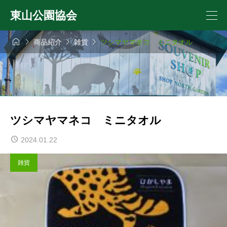
東山公園協会




商品紹介
雑貨
ツシマヤマネコ ミニタオル
ツシマヤマネコ ミニタオル
2024.01.22
雑貨