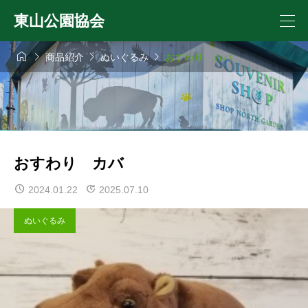
東山公園協会




商品紹介
ぬいぐるみ
おすわり カバ
おすわり カバ
2024.01.22
2025.07.10
ぬいぐるみ