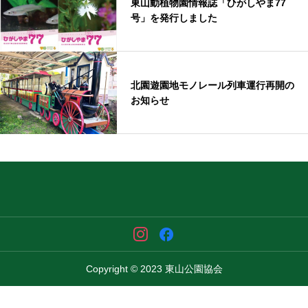
東山動植物園情報誌「ひがしやま77
号」を発行しました
北園遊園地モノレール列車運行再開の
お知らせ
Copyright © 2023 東山公園協会



