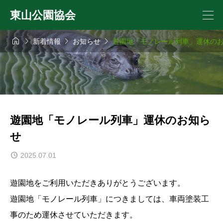
東山公園協会




新着情報
お知らせ
遊園地「モノレール列車」運休の
遊園地「モノレール列車」運休のお知ら
せ
2025.07.01
遊園地をご利用いただきありがとうございます。
遊園地「モノレール列車」につきましては、車両塗装工
事のため運休させていただきます。