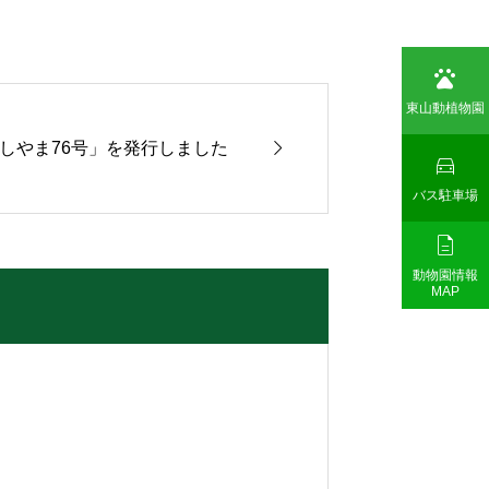

東山動植物園

しやま76号」を発行しました

バス駐車場

動物園情報
MAP