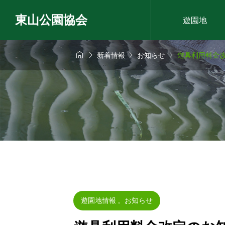
東山公園協会
遊園地




新着情報
お知らせ
遊具利用料金
遊園地情報
,
お知らせ