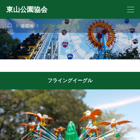
東山公園協会



遊園地
フライングイーグル
フライングイーグル