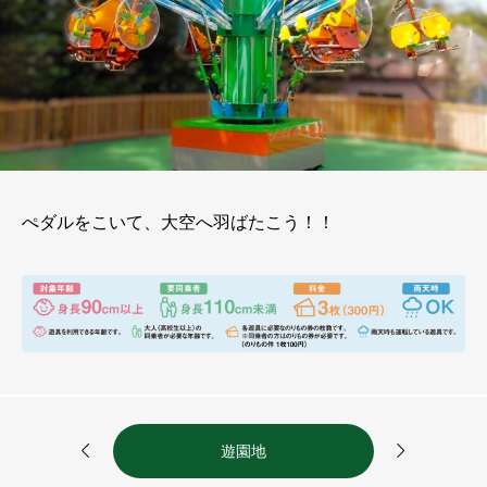
ぺダルをこいて、大空へ羽ばたこう！！


遊園地