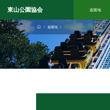
東山公園協会
遊園地



遊園地
ふしぎたんけんの館