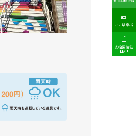
東山動植物園

バス駐車場

動物園情報
MAP