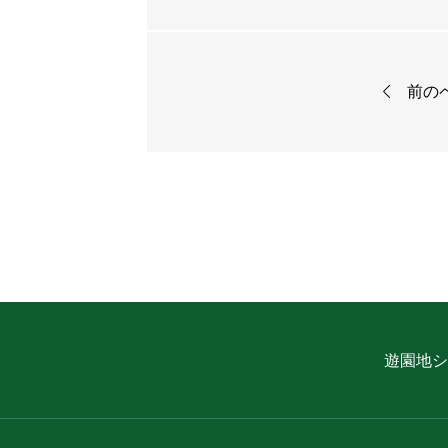

前の
遊園地
シ