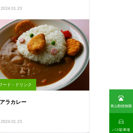
2024.01.23
フード・ドリンク

アラカレー
東山動植物園

2024.01.23
バス駐車場