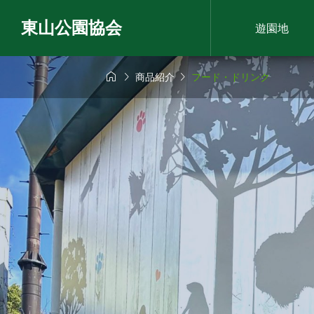
東山公園協会
遊園地



商品紹介
フード・ドリンク