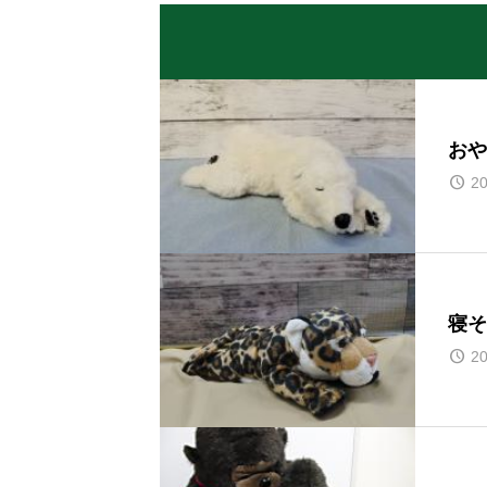
おや
20
寝そ
20