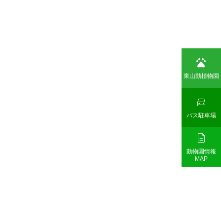

東山動植物園

バス駐車場

動物園情報
MAP