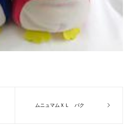

ムニュマムＸＬ バク