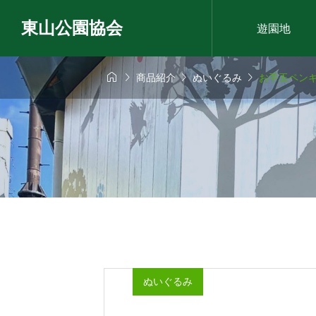
東山公園協会
遊園地




商品紹介
ぬいぐるみ
お手玉ペン
ぬいぐるみ